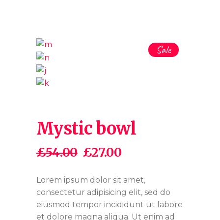
Sale
Mystic bowl
£
54.00
£
27.00
Opprinnelig
Nåværende
pris
pris
var:
er:
Lorem ipsum dolor sit amet,
£54.00.
£27.00.
consectetur adipisicing elit, sed do
eiusmod tempor incididunt ut labore
et dolore magna aliqua. Ut enim ad