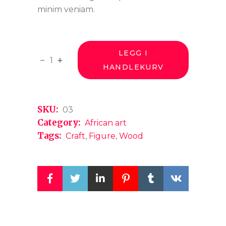
minim veniam.
LEGG I
Mystic bowl quantity
-
+
HANDLEKURV
SKU:
03
Category:
African art
Tags:
Craft
,
Figure
,
Wood