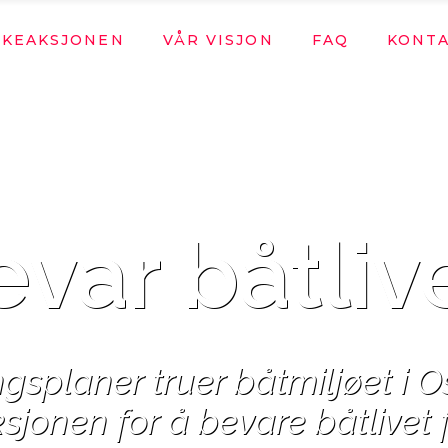
LKEAKSJONEN
VÅR VISJON
FAQ
KONT
aksjonen
ter Folkeaksjonen?
aksjonen
ter Folkeaksjonen?
var båtliv
gsplaner truer båtmiljøet i Os
sjonen for å bevare båtlivet 