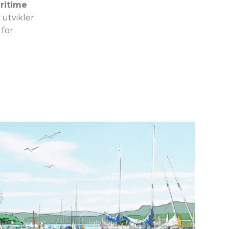
aritime
 utvikler
 for