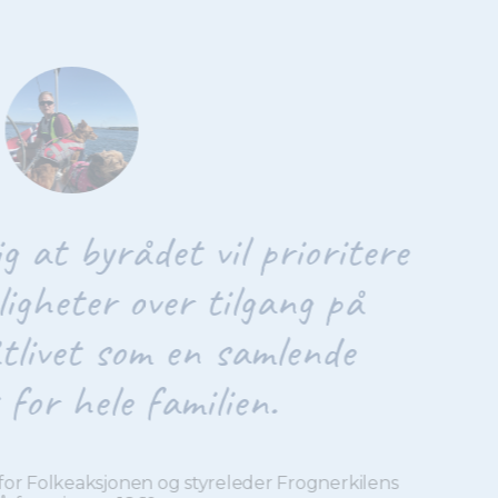
måbåtutvalget er vi egentlig ga
bløffet over hvordan Oslo kom
opptrer i denne saken.
Anne Rygg
Nestleder i Småbåtutvalget