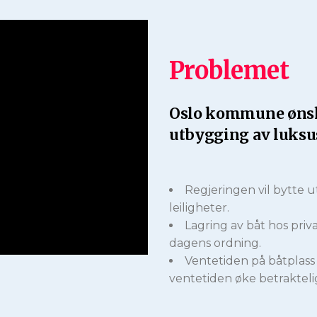
Problemet
Oslo kommune ønsker
utbygging av luksu
Regjeringen vil bytte u
leiligheter.
Lagring av båt hos pri
dagens ordning.
Ventetiden på båtplass
ventetiden øke betrakteli