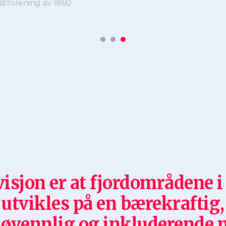
visjon er at fjordområdene i
utvikles på en bærekraftig,
jøvennlig og inkluderende 