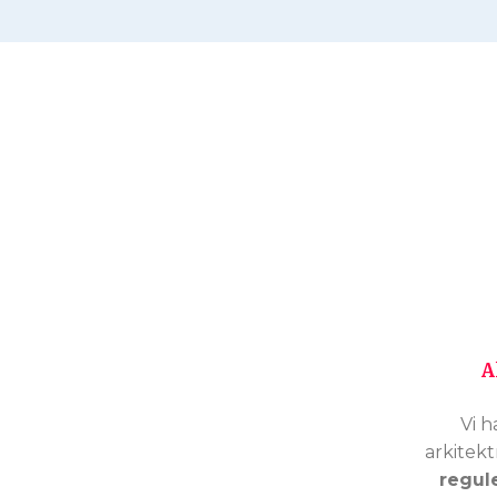
A
Vi h
arkitekt
regul