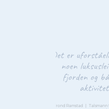
ritere
I s
 på
for
de
erkilens