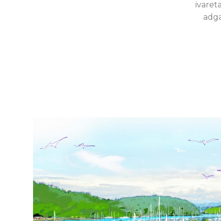
ivareta
adga