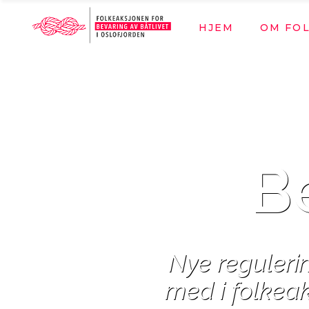
HJEM
OM FO
Om Folke
Hvem støt
Om Folke
Hvem støt
Be
Nye regulerin
med i folkeak