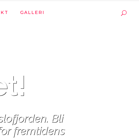
AKT
GALLERI
et!
lofjorden. Bli
for fremtidens