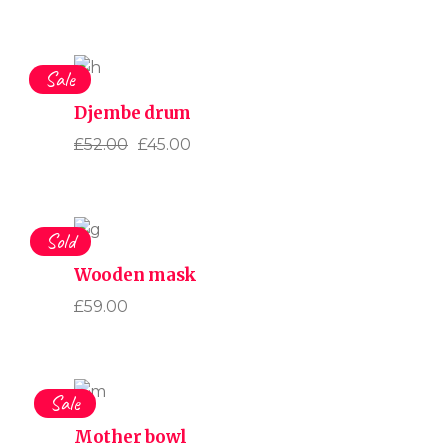
Sale
Djembe drum
£
52.00
£
45.00
Opprinnelig
Nåværende
pris
pris
var:
er:
£52.00.
£45.00.
Sold
Wooden mask
£
59.00
Sale
Mother bowl