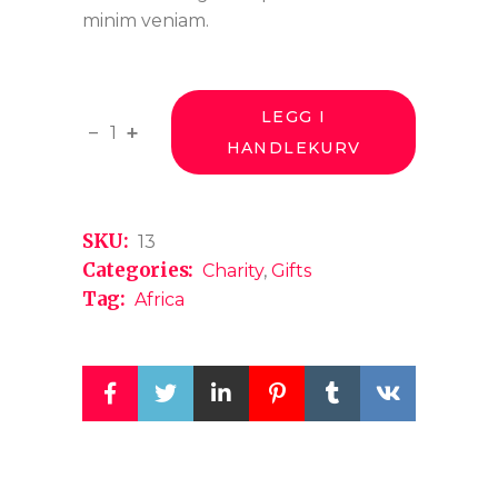
minim veniam.
LEGG I
Earth spoons quantity
-
+
HANDLEKURV
SKU:
13
Categories:
Charity
,
Gifts
Tag:
Africa