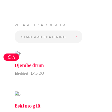
VISER ALLE 3 RESULTATER
STANDARD SORTERING
Sale
Djembe drum
£
52.00
£
45.00
Opprinnelig
Nåværende
pris
pris
var:
er:
£52.00.
£45.00.
Eskimo gift